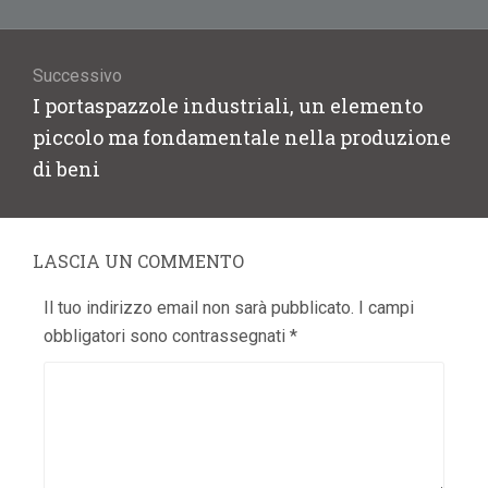
Successivo
Articolo
I portaspazzole industriali, un elemento
successivo:
piccolo ma fondamentale nella produzione
di beni
LASCIA UN COMMENTO
Il tuo indirizzo email non sarà pubblicato.
I campi
obbligatori sono contrassegnati
*