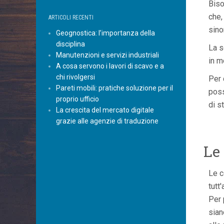
Biso
che,
ARTICOLI RECENTI
sino
Geognostica: l’importanza della
disciplina
La s
Manutenzioni e servizi industriali
in m
A cosa servono i lavori di scavo e a
chi rivolgersi
Per 
Pareti mobili: pratiche soluzione per il
poss
proprio ufficio
di s
La crescita del mercato digitale
grazie alle agenzie di traduzione
Le
Le c
tutt
Per 
sian