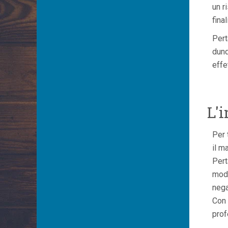
un r
final
Pert
dunq
effe
L'
Per 
il m
Pert
modo
nega
Con 
prof