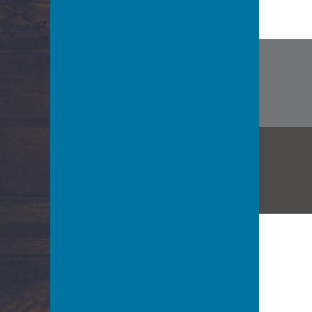
Navi
artico