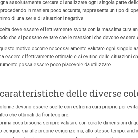
gna assolutamente cercare di analizzare ogni singola parte dell
 procedendo in maniera poco accurata, rappresenta un tipo di o
nimo di una serie di situazioni negative.
celta deve essere effettivamente svolta con la massima cura an
odo che si possano evitare che le mansioni che devono essere sv
questo motivo occorre necessariamente valutare ogni singolo aspe
a essere effettivamente ottimale e si evitino delle situazioni c
trumento possa essere poco piacevole da utilizzare.
 caratteristiche delle diverse co
olonne devono essere scelte con estrema cura proprio per evitare
'altro che ottimali da fronteggiare.
prima cosa bisogna sempre valutare con cura le dimensioni di 
o congrue sia alle proprie esigenze ma, allo stesso tempo, anche 