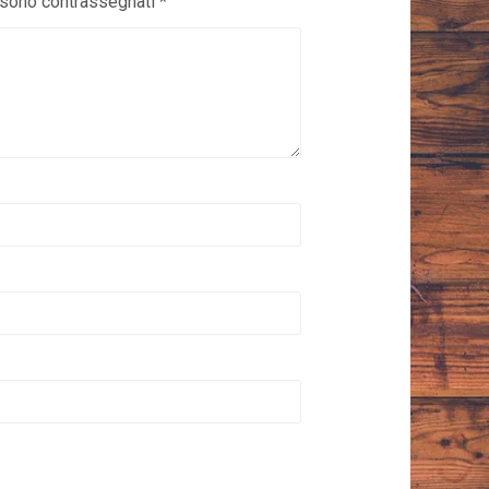
i sono contrassegnati
*