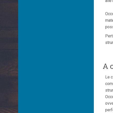
alle
Occo
mate
poss
Pert
stru
A 
Le c
comm
stru
Occo
ovve
perf