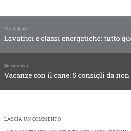
gazione
li
Precedente
Articolo
Lavatrici e classi energetiche: tutto qu
precedente:
Successivo
Articolo
Vacanze con il cane: 5 consigli da non
successivo:
LASCIA UN COMMENTO