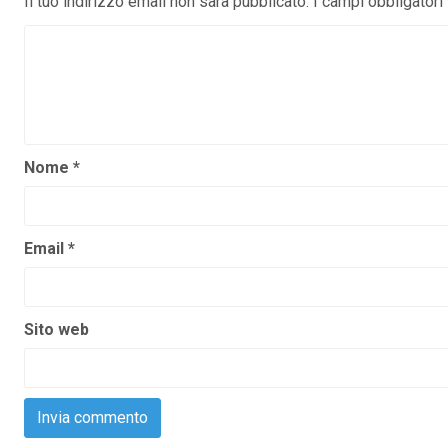
Il tuo indirizzo email non sarà pubblicato.
I campi obbligator
Nome
*
Email
*
Sito web