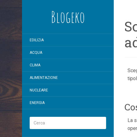
Blogeko
Sc
a
EDILIZIA
ACQUA
CLIMA
Sceg
ALIMENTAZIONE
tipo
NUCLEARE
ENERGIA
Co
La s
oper