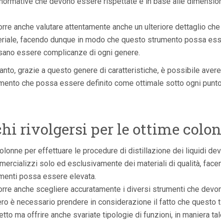
 normative che devono essere rispettate e in base alle dimension
rre anche valutare attentamente anche un ulteriore dettaglio che
riale, facendo dunque in modo che questo strumento possa esse
ano essere complicanze di ogni genere.
anto, grazie a questo genere di caratteristiche, è possibile aver
mento che possa essere definito come ottimale sotto ogni punto 
chi rivolgersi per le ottime colo
olonne per effettuare le procedure di distillazione dei liquidi 
ercializzi solo ed esclusivamente dei materiali di qualità, facen
menti possa essere elevata.
rre anche scegliere accuratamente i diversi strumenti che devon
ro è necessario prendere in considerazione il fatto che questo
etto ma offrire anche svariate tipologie di funzioni, in maniera ta