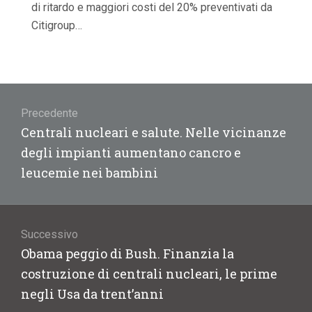
di ritardo e maggiori costi del 20% preventivati da
Citigroup…
Navigazione
articoli
Precedente
Articolo
Centrali nucleari e salute. Nelle vicinanze
precedente:
degli impianti aumentano cancro e
leucemie nei bambini
Successivo
Articolo
Obama peggio di Bush. Finanzia la
successivo:
costruzione di centrali nucleari, le prime
negli Usa da trent’anni